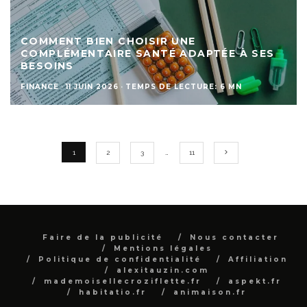
COMMENT BIEN CHOISIR UNE
COMPLÉMENTAIRE SANTÉ ADAPTÉE À SES
BESOINS
FINANCE
·
11 JUIN 2026
·
TEMPS DE LECTURE: 6 MN
1
2
3
…
11
Faire de la publicité
Nous contacter
Mentions légales
Politique de confidentialité
Affiliation
alexitauzin.com
mademoisellecroziflette.fr
aspekt.fr
habitatio.fr
animaison.fr