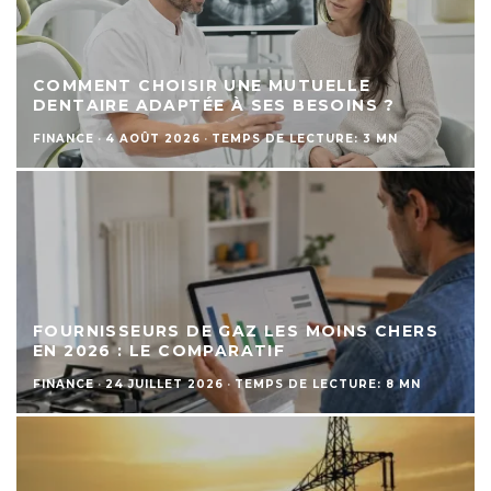
COMMENT CHOISIR UNE MUTUELLE
DENTAIRE ADAPTÉE À SES BESOINS ?
FINANCE
·
4 AOÛT 2026
·
TEMPS DE LECTURE: 3 MN
FOURNISSEURS DE GAZ LES MOINS CHERS
EN 2026 : LE COMPARATIF
FINANCE
·
24 JUILLET 2026
·
TEMPS DE LECTURE: 8 MN