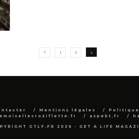
1
2
3
ontacter
Mentions légales
Politique
emoisellecroziflette.fr
aspekt.fr
h
PYRIGHT GTLF.FR 2026 - GET A LIFE MAGAZ