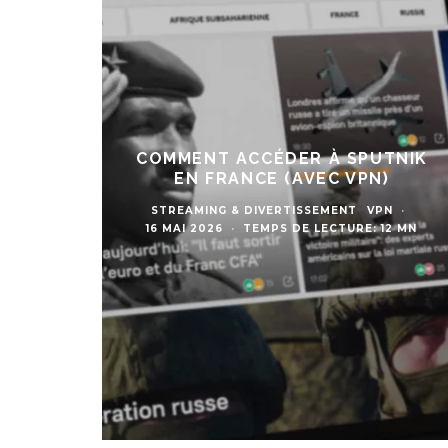
COMMENT ACCÉDER À SPUTNIK
EN FRANCE (AVEC VPN)
STREAMING & DIVERTISSEMENT
VPN
·
16 MAI 2026
·
TEMPS DE LECTURE: 12 MN