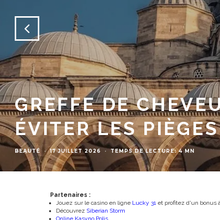
COMMENT FLAS
JOUEURS DE FO
SPORT
·
8 JUILLET 2026
·
TEMPS DE LECTURE: 3 M
Partenaires :
Jouez sur le casino en ligne
Lucky 31
et profitez d'un bonus à 
Découvrez
Siberian Storm
Online Kasyno Polis