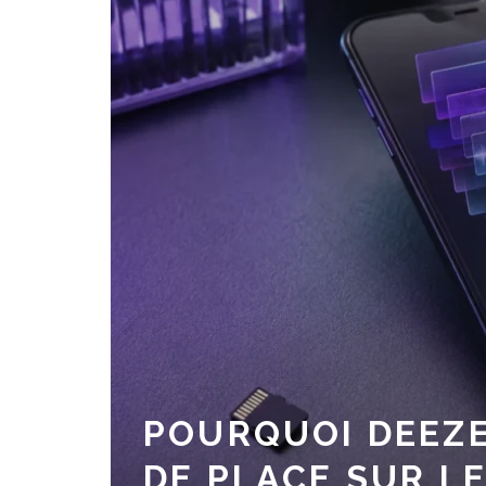
 ÉVITER LE
UR LES
QUE SIGNIFIE 
 N’AFFICHE
TÉLÉPHONE
SHEIN ?