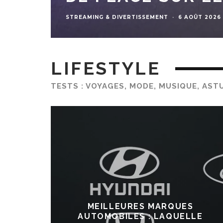
·
MODE
·
5 AOÛT 2026
·
TEMPS DE LECTU
LIFESTYLE
TESTS : VOYAGES, MODE, MUSIQUE, AST
MEILLEURES MARQUES
AUTOMOBILES : LAQUELLE