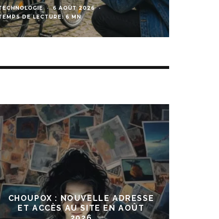
FINANCE
·
4 AOÛT 2026
·
TEMPS DE LECTURE: 3 MN
VOI
CHOUPOX : NOUVELLE ADRESSE
ET ACCÈS AU SITE EN AOÛT
2026