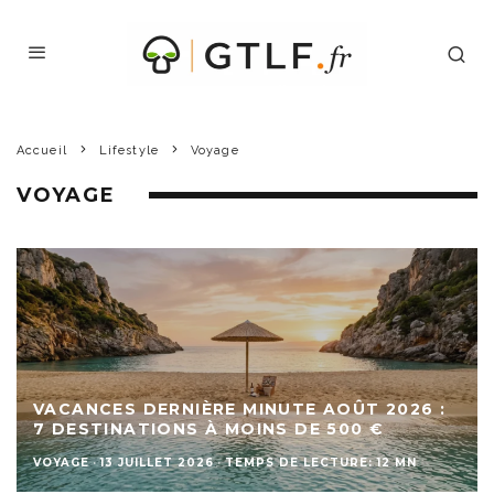
Accueil
Lifestyle
Voyage
VOYAGE
VACANCES DERNIÈRE MINUTE AOÛT 2026 :
7 DESTINATIONS À MOINS DE 500 €
VOYAGE
·
13 JUILLET 2026
·
TEMPS DE LECTURE: 12 MN