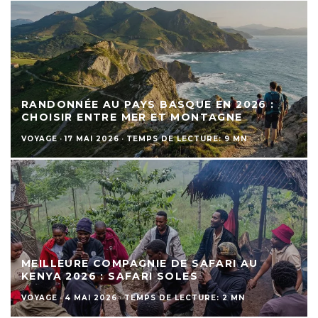
RANDONNÉE AU PAYS BASQUE EN 2026 :
CHOISIR ENTRE MER ET MONTAGNE
VOYAGE
·
17 MAI 2026
·
TEMPS DE LECTURE: 9 MN
MEILLEURE COMPAGNIE DE SAFARI AU
KENYA 2026 : SAFARI SOLES
VOYAGE
·
4 MAI 2026
·
TEMPS DE LECTURE: 2 MN