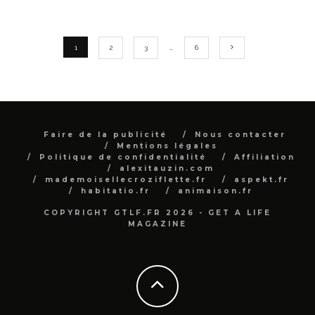
1
2
3
…
6
Faire de la publicité
Nous contacter
Mentions légales
Politique de confidentialité
Affiliation
alexitauzin.com
mademoisellecroziflette.fr
aspekt.fr
habitatio.fr
animaison.fr
COPYRIGHT GTLF.FR 2026 - GET A LIFE
MAGAZINE