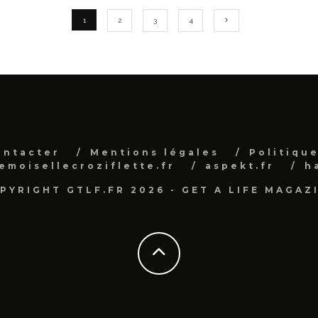
1
2
3
4
ontacter
Mentions légales
Politique
emoisellecroziflette.fr
aspekt.fr
h
PYRIGHT GTLF.FR 2026 - GET A LIFE MAGAZ