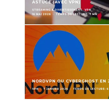
ASTUCE (AVEC VPN)
STREAMING & DIVERTISSEMENT
VPN
·
16 MAI 2026
·
TEMPS DE LECTURE: 7 MN
NORDVPN OU CYBERGHOST EN 2
VPN
·
7 JANVIER 2026
·
TEMPS DE LECTURE: 6