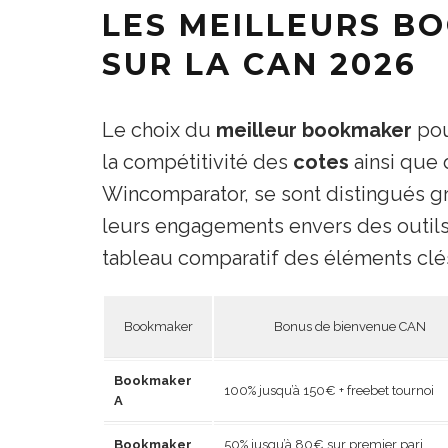
LES MEILLEURS B
SUR LA CAN 2026
Le choix du
meilleur bookmaker
po
la compétitivité des
cotes
ainsi que 
Wincomparator, se sont distingués g
leurs engagements envers des outils 
tableau comparatif des éléments clés
Bookmaker
Bonus de bienvenue CAN
Bookmaker
100% jusqu’à 150€ + freebet tournoi
A
Bookmaker
50% jusqu’à 80€ sur premier pari