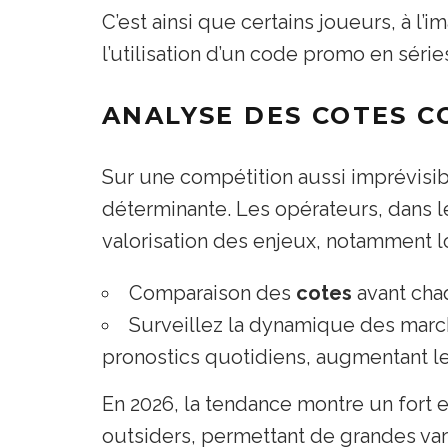
C’est ainsi que certains joueurs, à l’
l’utilisation d’un code promo en série
ANALYSE DES COTES C
Sur une compétition aussi imprévisib
déterminante. Les opérateurs, dans le
valorisation des enjeux, notamment 
Comparaison des
cotes
avant cha
Surveillez la dynamique des marc
pronostics quotidiens, augmentant les
En 2026, la tendance montre un fort
outsiders, permettant de grandes vari