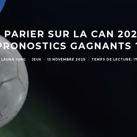
PARIER SUR LA CAN 202
PRONOSTICS GAGNANTS 
LAURA JUNG
·
JEUX
·
13 NOVEMBRE 2025
·
TEMPS DE LECTURE: 1