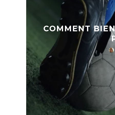
COMMENT BIEN 