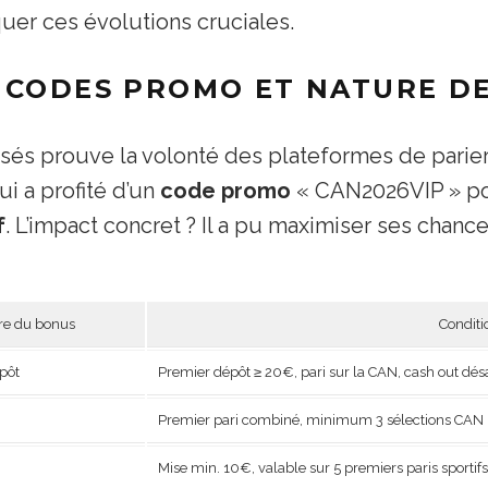
uer ces évolutions cruciales.
: CODES PROMO ET NATURE D
és prouve la volonté des plateformes de parie
ui a profité d’un
code promo
« CAN2026VIP » po
f
. L’impact concret ? Il a pu maximiser ses chanc
re du bonus
Conditi
pôt
Premier dépôt ≥ 20€, pari sur la CAN, cash out dés
Premier pari combiné, minimum 3 sélections CAN
Mise min. 10€, valable sur 5 premiers paris sportifs