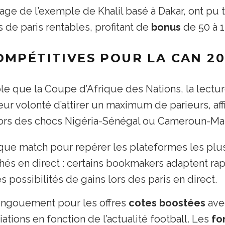
image de l’exemple de Khalil basé à Dakar, ont pu
s de paris rentables, profitant de
bonus
de 50 à 1
OMPÉTITIVES POUR LA CAN 20
le que la Coupe d’Afrique des Nations, la lectu
ur volonté d’attirer un maximum de parieurs, aff
lors des chocs Nigéria-Sénégal ou Cameroun-Ma
que match pour repérer les plateformes les plu
hés en direct : certains bookmakers adaptent r
 possibilités de gains lors des paris en direct.
 engouement pour les offres
cotes boostées
avec
ations en fonction de l’actualité football. Les
fo