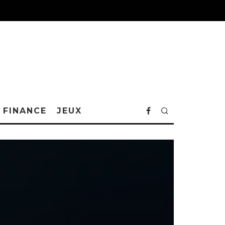
FINANCE
JEUX