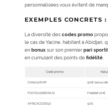
personnalisées vous évitent de manq
EXEMPLES CONCRETS 
La diversité des
codes promo
propos
le cas de Yacine, habitant à Abidjan, q
en
bonus
sur son premier
pari sporti
en cumulant des points de
fidélité
.
Code promo
Natu
CAN2026VIP
50€ bonus dé
FOOT2026BONUS
Freebet 20€
AFRICACODE50
50%