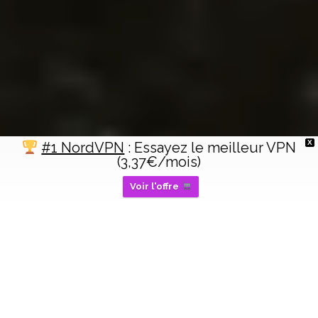
X
#1 NordVPN
: Essayez le meilleur VPN
(3,37€/mois)
Voir l'offre
Accueil
Streaming & Divertissement
À la fin de
Parasite
, Ki-jung meurt,