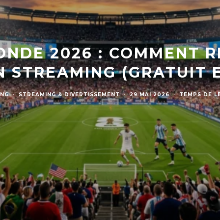
ONDE 2026 : COMMENT R
 STREAMING (GRATUIT 
UNG
·
STREAMING & DIVERTISSEMENT
·
29 MAI 2026
·
TEMPS DE LE