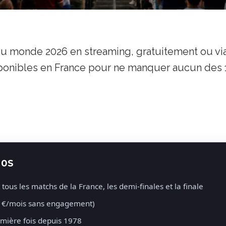
u monde 2026 en streaming, gratuitement ou vi
isponibles en France pour ne manquer aucun des 
30S
ous les matchs de la France, les demi-finales et la finale
5 €/mois sans engagement)
mière fois depuis 1978