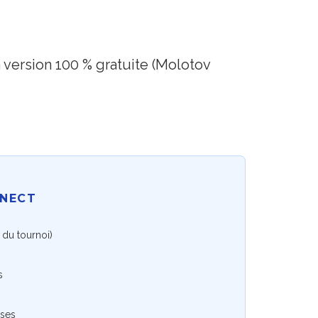
 version 100 % gratuite (Molotov
NNECT
é du tournoi)
s
ases