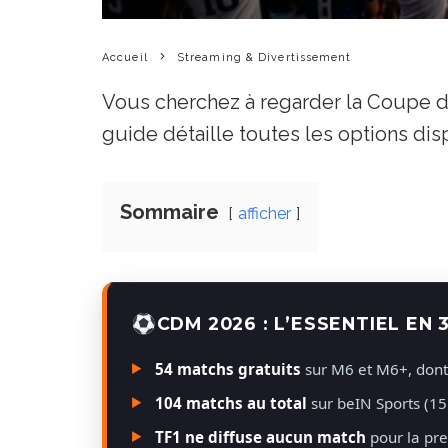
Accueil
Streaming & Divertissement
Vous cherchez à regarder la Coupe d
guide détaille toutes les options d
Sommaire
afficher
CDM 2026 : L’ESSENTIEL EN 
54 matchs gratuits
sur M6 et M6+, dont t
104 matchs au total
sur beIN Sports (1
TF1 ne diffuse aucun match
pour la pre