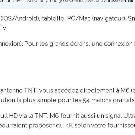
ct sur M6+. L’inscription prend 30 secondes avec une adresse e-mail. 
iOS/Android), tablette, PC/Mac (navigateur), S
TV.
nexion). Pour les grands écrans, une connexion E
 antenne TNT, vous accédez directement à M6 (ca
lution la plus simple pour les 54 matchs gratuits
Full HD via la TNT. M6 fournit aussi un signal Ul
pourraient proposer du 4K selon votre fournisse