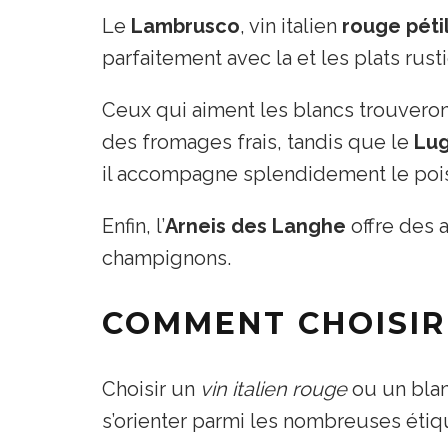
Le
Lambrusco
, vin italien
rouge péti
parfaitement avec la et les plats rust
Ceux qui aiment les blancs trouvero
des fromages frais, tandis que le
Lu
il accompagne splendidement le poiss
Enfin, l’
Arneis des Langhe
offre des a
champignons.
COMMENT CHOISIR 
Choisir un
vin italien rouge
ou un blan
s’orienter parmi les nombreuses étiq