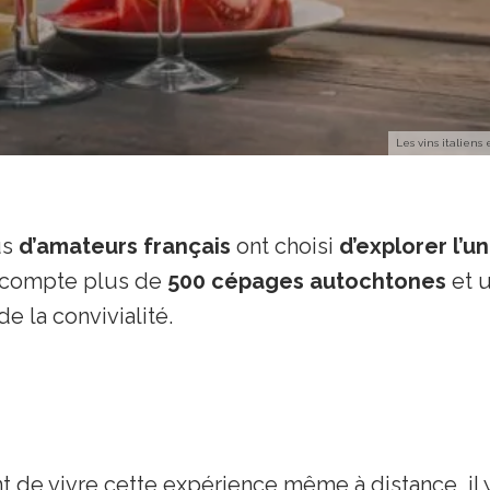
Les vins italiens 
us
d’amateurs français
ont choisi
d’explorer l’u
lie compte plus de
500 cépages autochtones
et u
e la convivialité.
 de vivre cette expérience même à distance, il 