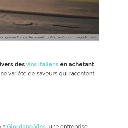
en ligne en France : les conseils de Giordano Vins sur lesquels choisir
nivers des
vins italiens
en achetant
ne variété de saveurs qui racontent
y a
Giordano Vins
, une entreprise