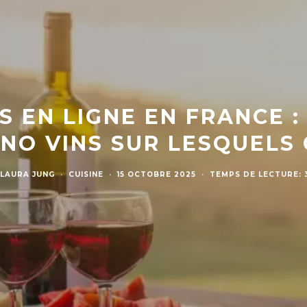
NS EN LIGNE EN FRANCE :
NO VINS SUR LESQUELS 
LAURA JUNG
·
CUISINE
·
15 OCTOBRE 2025
·
TEMPS DE LECTURE: 