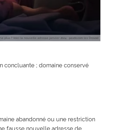
e plus ? Voici la nouvelle adresse janvier 2024 : pavdo.com (ex Drovoo)
non concluante ; domaine conservé
maine abandonné ou une restriction
une fausse nouvelle adresse de