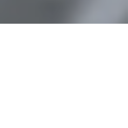
Quels sont les milieux de terrain célèbres dans l'histoire de Séville ?
Accueil
Jeux
Le Séville FC a vu passer plusieurs milieux
de terrain célèbres qui ont marqué l’histoire
du club andalou. Les utilisateurs modernes
peuvent
trouver le site de paris sportif
pour
parier sur divers événements de foot
auxquels le club sportif en question prend
part.