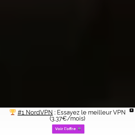
X
#1 NordVPN
: Essayez le meilleur VPN
(3,37€/mois)
Voir l'offre