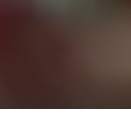
Stratégies gagner au casino en ligne