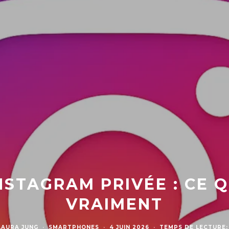
NSTAGRAM PRIVÉE : CE 
VRAIMENT
LAURA JUNG
·
SMARTPHONES
·
4 JUIN 2026
·
TEMPS DE LECTURE: