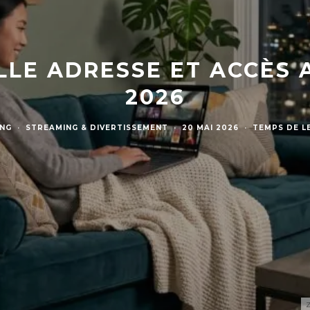
LLE ADRESSE ET ACCÈS 
2026
UNG
·
STREAMING & DIVERTISSEMENT
·
20 MAI 2026
·
TEMPS DE L
Z