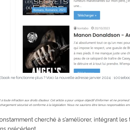
book ne fonctionne plus ? Voici la nouvelle adresse janvier 2024 : 1001ebo
 à toute infraction aux droits d’auteur. Cet article a pour unique objectif d’informer et ne pro
chargement sécurisé et conforme à la législation. Nous ne saurions être tenus responsables en
onstamment cherché à s’améliorer, intégrant les
ans précédent.