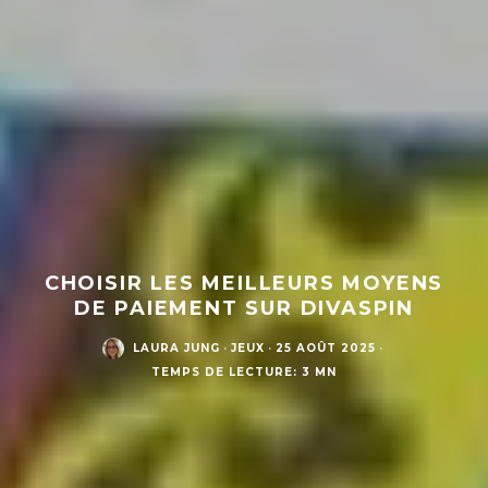
CHOISIR LES MEILLEURS MOYENS
DE PAIEMENT SUR DIVASPIN
LAURA JUNG
·
JEUX
·
25 AOÛT 2025
·
TEMPS DE LECTURE: 3 MN