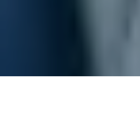
Comment bien choisir son dentiste à Genève ?
Accueil
Santé
Avez-vous déjà ressenti une pointe
d’hésitation avant de franchir la porte d’un