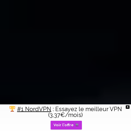
X
#1 NordVPN
: Essayez le meilleur VPN
(3,37€/mois)
Voir l'offre