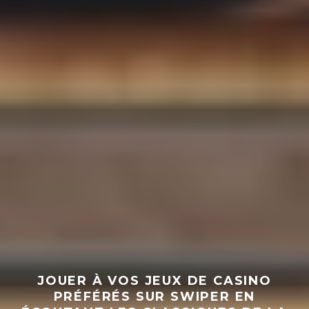
JOUER À VOS JEUX DE CASINO
PRÉFÉRÉS SUR SWIPER EN