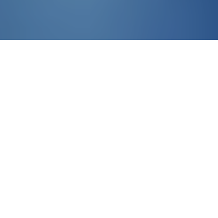
Les derniers développements d'Anthropic en matière de sécurité IA et modèles de
langage
Accueil
Jeux
Au 1er août 2026, la présentation
d’Anthropic ne peut plus s’arrêter à
« Claude 4 ». Claude Sonnet 5 est
disponible depuis le 30 juin et
Claude Opus 5 depuis le 24 juillet,
tandis que les anciens identifiants