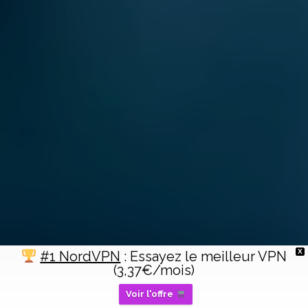
X
#1 NordVPN
: Essayez le meilleur VPN
(3,37€/mois)
Voir l'offre