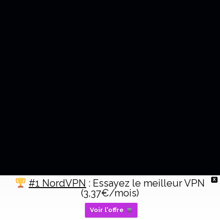
X
#1 NordVPN
: Essayez le meilleur VPN
(3,37€/mois)
Voir l'offre