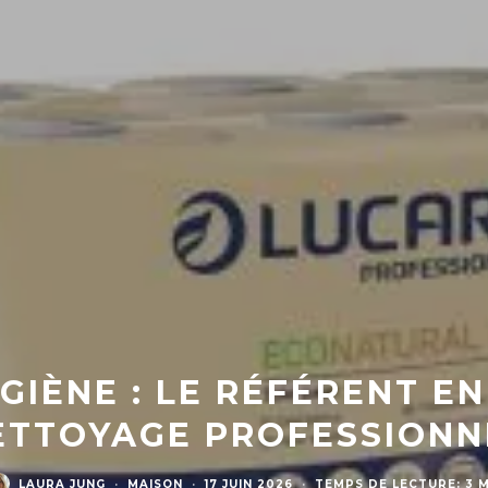
GIÈNE : LE RÉFÉRENT EN
ETTOYAGE PROFESSIONN
LAURA JUNG
·
MAISON
·
17 JUIN 2026
·
TEMPS DE LECTURE: 3 