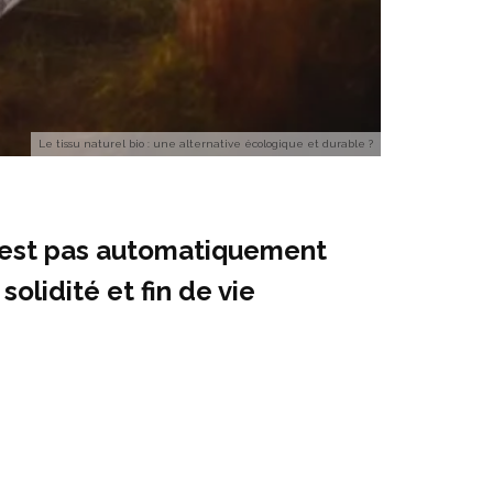
Le tissu naturel bio : une alternative écologique et durable ?
 n’est pas automatiquement
olidité et fin de vie