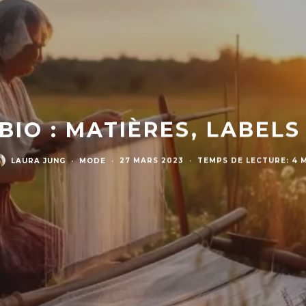
BIO : MATIÈRES, LABELS
LAURA JUNG
·
MODE
·
27 MARS 2023
·
TEMPS DE LECTURE: 4 