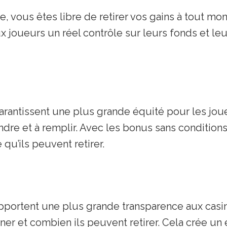
 vous êtes libre de retirer vos gains à tout mome
x joueurs un réel contrôle sur leurs fonds et leu
arantissent une plus grande équité pour les jo
e et à remplir. Avec les bonus sans conditions
qu’ils peuvent retirer.
pportent une plus grande transparence aux casi
ner et combien ils peuvent retirer. Cela crée un