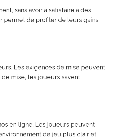
nt, sans avoir à satisfaire à des
r permet de profiter de leurs gains
ueurs. Les exigences de mise peuvent
 de mise, les joueurs savent
nos en ligne. Les joueurs peuvent
 environnement de jeu plus clair et