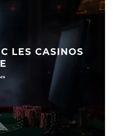
C LES CASINOS
SE
 MN