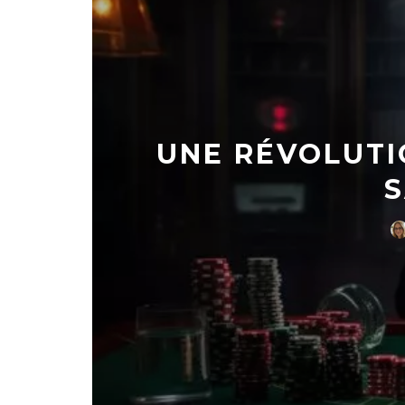
UNE RÉVOLUTI
S