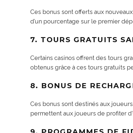
Ces bonus sont offerts aux nouveaux j
d’un pourcentage sur le premier dépô
7. TOURS GRATUITS SA
Certains casinos offrent des tours g
obtenus grâce à ces tours gratuits p
8. BONUS DE RECHARG
Ces bonus sont destinés aux joueurs e
permettent aux joueurs de profiter d
9. PROGRAMMES DE FI