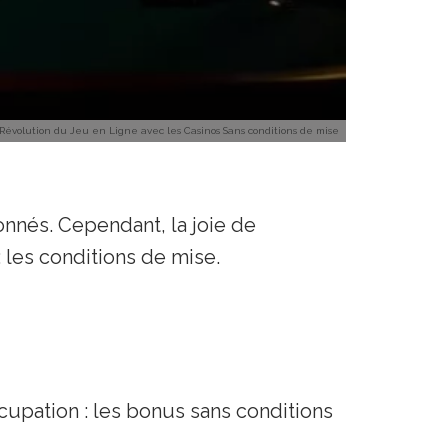
évolution du Jeu en Ligne avec les Casinos Sans conditions de mise
nnés. Cependant, la joie de
 les conditions de mise.
pation : les bonus sans conditions