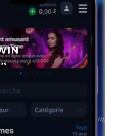
WIN
 MN