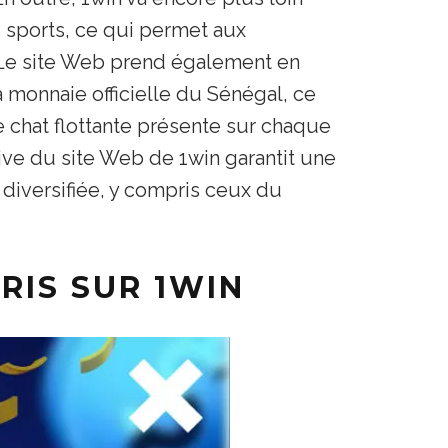
es sports, ce qui permet aux
i. Le site Web prend également en
a monnaie officielle du Sénégal, ce
de chat flottante présente sur chaque
tive du site Web de 1win garantit une
 diversifiée, y compris ceux du
RIS SUR 1WIN