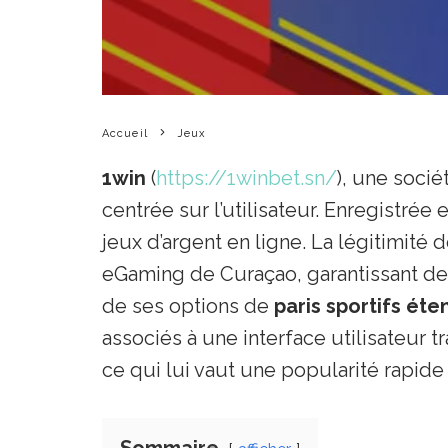
Accueil
Jeux
1win
(
https://1winbet.sn/
), une soci
centrée sur l’utilisateur. Enregistré
jeux d’argent en ligne. La légitimité
eGaming de Curaçao, garantissant des
de ses options de
paris sportifs ét
associés à une interface utilisateur t
ce qui lui vaut une popularité rapid
Sommaire