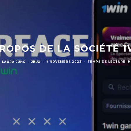
PROPOS DE LA SOCIÉTÉ 1
LAURA JUNG
·
JEUX
·
7 NOVEMBRE 2023
·
TEMPS DE LECTURE: 9