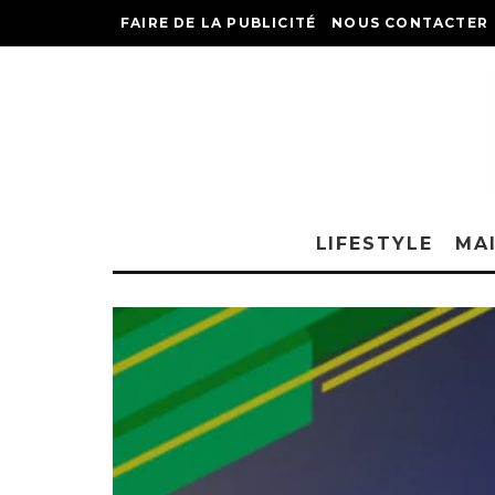
FAIRE DE LA PUBLICITÉ
NOUS CONTACTER
LIFESTYLE
MA