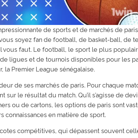
essionnante de sports et de marchés de paris,
ous soyez fan de football, de basket-ball, de te
l vous faut. Le football, le sport le plus popul
 de ligues et de tournois disponibles pour les p
sûr, la Premier League sénégalaise.
ondeur de ses marchés de paris. Pour chaque mat
t sur le résultat du match. Qu’il s’agisse de devi
rs ou de cartons, les options de paris sont vast
s connaissances en matière de sport.
 cotes compétitives, qui dépassent souvent cell