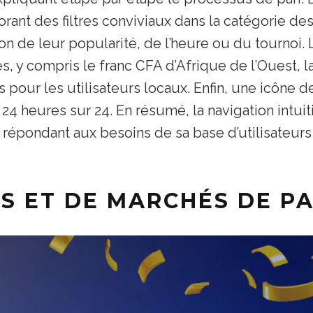
porant des filtres conviviaux dans la catégorie d
ction de leur popularité, de l’heure ou du tourno
s, y compris le franc CFA d’Afrique de l’Ouest, l
s pour les utilisateurs locaux. Enfin, une icône 
24 heures sur 24. En résumé, la navigation intui
, répondant aux besoins de sa base d’utilisateurs
S ET DE MARCHÉS DE PA