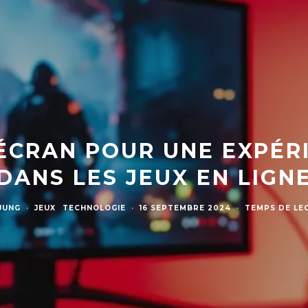
 ÉCRAN POUR UNE EXPÉR
DANS LES JEUX EN LIGN
JUNG
·
JEUX
TECHNOLOGIE
·
16 SEPTEMBRE 2024
·
TEMPS DE LE