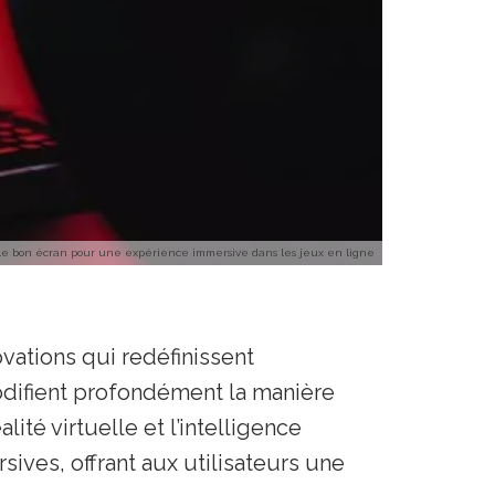
 le bon écran pour une expérience immersive dans les jeux en ligne
vations qui redéfinissent
modifient profondément la manière
ité virtuelle et l’intelligence
sives, offrant aux utilisateurs une