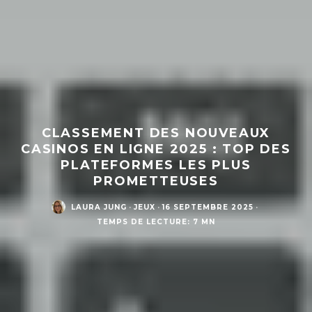
CLASSEMENT DES NOUVEAUX
CASINOS EN LIGNE 2025 : TOP DES
PLATEFORMES LES PLUS
PROMETTEUSES
LAURA JUNG
·
JEUX
·
16 SEPTEMBRE 2025
·
TEMPS DE LECTURE: 7 MN