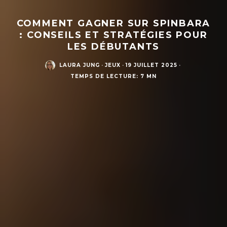
COMMENT GAGNER SUR SPINBARA
: CONSEILS ET STRATÉGIES POUR
LES DÉBUTANTS
LAURA JUNG
·
JEUX
·
19 JUILLET 2025
·
TEMPS DE LECTURE: 7 MN