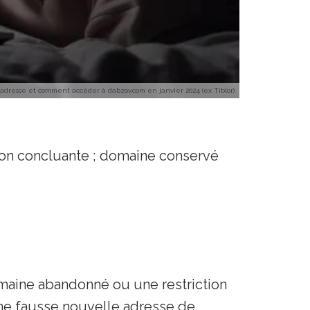
e adresse et comment accéder à dabzov.com en janvier 2024 (ex Tiblor)
 non concluante ; domaine conservé
maine abandonné ou une restriction
une fausse nouvelle adresse de