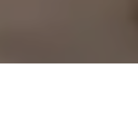
France ou Espagne : qui est le vrai favori des bookmakers ?
Accueil
Jeux
Au 26 juillet 2026, l’Espagne
possède l’avantage sportif le plus
solide : elle a battu la France 2-0 en