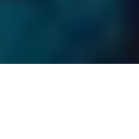
Les paris sportifs en ligne : comment débuter ?
Accueil
Jeux
Les paris sportifs en ligne sont devenus une
activité populaire pour les amateurs de
sport qui cherchent à ajouter un peu