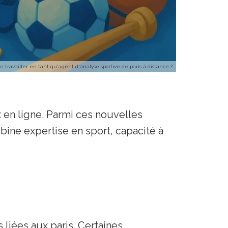
 travailler en tant qu'agent d'analyse sportive de paris à distance ?
 en ligne. Parmi ces nouvelles
mbine expertise en sport, capacité à
liées aux paris. Certaines