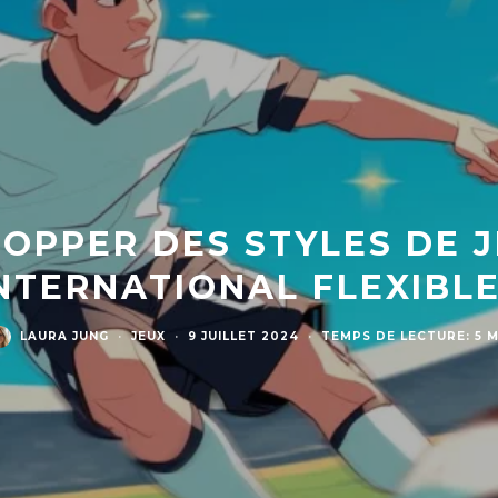
OPPER DES STYLES DE J
NTERNATIONAL FLEXIBL
LAURA JUNG
·
JEUX
·
9 JUILLET 2024
·
TEMPS DE LECTURE: 5 