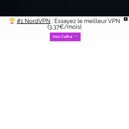
X
#1 NordVPN
: Essayez le meilleur VPN
(3,37€/mois)
Voir l'offre
Comment se termine Le dîner de cons : explication de la fin
Accueil
Streaming & Divertissement
À la fin du
Dîner de cons
, François
Pignon semble avoir convaincu
Christine que Pierre Brochant
regrette sincèrement son