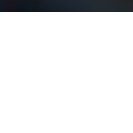
Les enjeux du gameplay dans les jeux de casino en ligne
Accueil
Jeux
Dans le monde des jeux d’argent en ligne,
les enjeux du gameplay sont cruciaux pour
offrir aux joueurs une expérience optimale
et compétitive. Les casinos numériques sont
en effet toujours à la recherche de
nouveauté et de performance afin d’attirer et
fidéliser les amateurs de jeux de hasard.
Dans cet article, nous traiterons de
l’importance du gameplay dans les jeux de