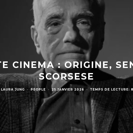
 CINEMA : ORIGINE, SE
SCORSESE
LAURA JUNG
·
PEOPLE
·
25 JANVIER 2026
·
TEMPS DE LECTURE: 