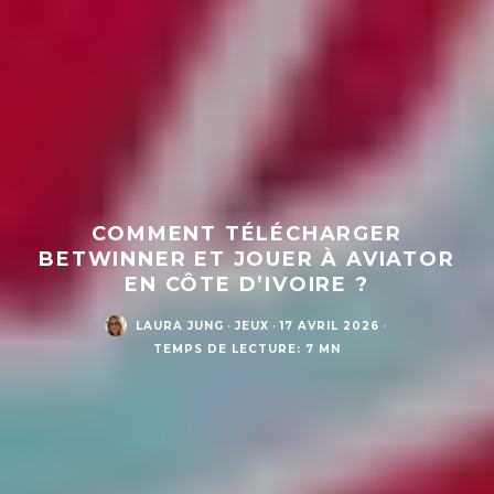
COMMENT TÉLÉCHARGER
BETWINNER ET JOUER À AVIATOR
EN CÔTE D’IVOIRE ?
LAURA JUNG
·
JEUX
·
17 AVRIL 2026
·
TEMPS DE LECTURE: 7 MN