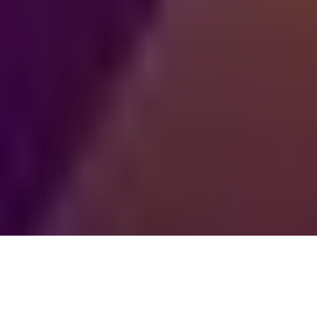
Comment télécharger Betwinner et jouer à Aviator en Côte d’Ivoire ?
Accueil
Jeux