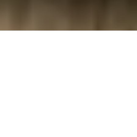
Quels sont les effets du H4CBD ? Bienfaits, effets secondaires…
Accueil
CBD & vape
Le H4CBD est une molécule innovante issue
du CBD, un composé non enivrant présent
dans le cannabis. Cette molécule est
obtenue par l’hydrogénation du CBD,
ajoutant quatre atomes d’hydrogène à sa
structure, ce qui altère ses caractéristiques
chimiques et donc ses effets. D’après les